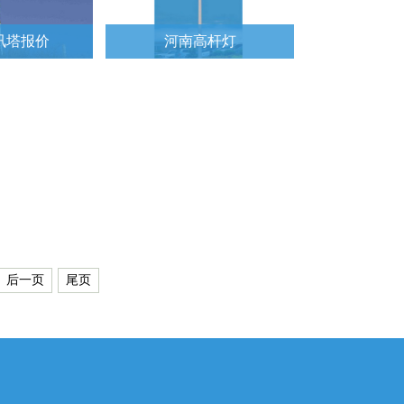
讯塔报价
河南高杆灯
 More
Read More
后一页
尾页