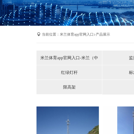
当前位置：
>
米兰体育app官网入口
产品展示
米兰体育app官网入口-米兰（中
监
红绿灯杆
国）
标
限高架