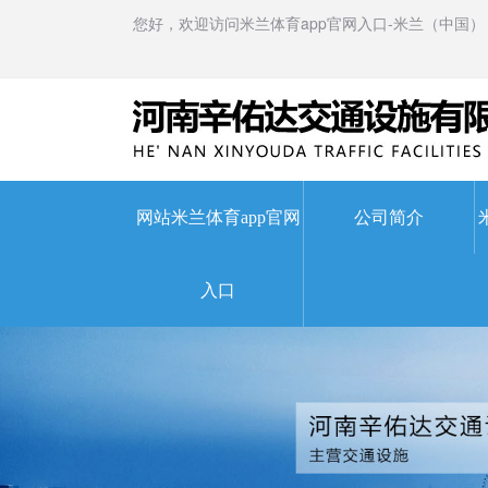
您好，欢迎访问米兰体育app官网入口-米兰（中国
网站米兰体育app官网
公司简介
米兰体育app官网入口
入口