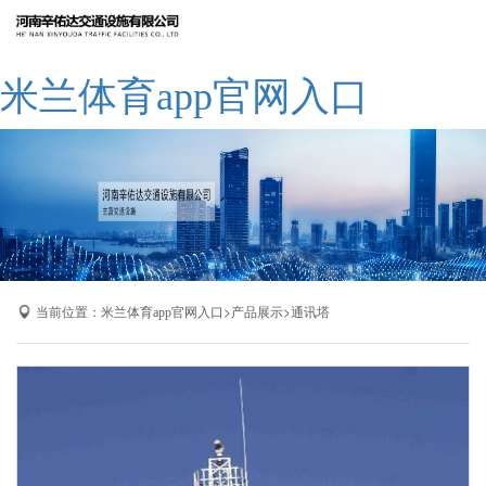
网站米兰体育app官网入口
米兰体育app官网入口
公司简介
米兰体育app官网入口
产品展示
成功案例
厂区展示
当前位置：
>
>
米兰体育app官网入口
产品展示
通讯塔
米兰体育app官网入口-米兰（中国）