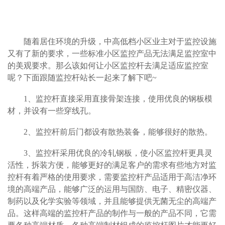
随着居住环境的升级，中高低档小区业主对于监控设施
又有了新的要求，一些标准小区监控产品无法满足监控室中
的美观要求。那么该如何让小区监控杆去满足适应监控室
呢？下面跟随监控杆站长一起来了解下吧~
1
、监控杆直接采用直接骨架连接，使用优良的钢板模
材，并设有一些穿线孔。
2
、监控杆前后门都设有散热装备，能够很好的散热。
3
、监控杆采用优良的冷轧钢板，使小区监控杆更具灵
活性，拆装方便，能够更好的满足客户的需求有些地方对监
控杆有着严格的使用要求，需要监控杆产品适用于高洁净环
境的高端产品，能够广泛的运用与国防、电子、精密仪器、
制药以及化学实验等领域，并且能够提供无菌无尘的高端产
品。这样高端的监控杆产品的制作与一般的产品不同，它需