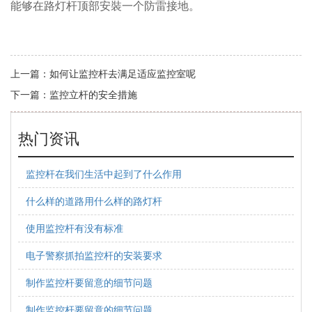
能够在路灯杆顶部安裝一个防雷接地。
上一篇：
如何让监控杆去满足适应监控室呢
下一篇：
监控立杆的安全措施
热门资讯
监控杆在我们生活中起到了什么作用
什么样的道路用什么样的路灯杆
使用监控杆有没有标准
电子警察抓拍监控杆的安装要求
制作监控杆要留意的细节问题
制作监控杆要留意的细节问题