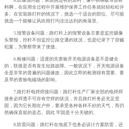
4.
防腐蚀问题：表面挑选有的原料，像不锈钢板等原材
料啊，在应用全过程中开展维护保养工作任务就轻轻松松许
多。在安裝路灯杆的情况下，挑选一个适合的部位。尽可能
挑选一个能够让风吹雨打均没法达到的角落里。
5.
报警设备问题：路灯杆上的报警设备主要是监控摄像
头警报，控杆不但监控公路交通的状况，也是纪录下了窃贼
犯案，为警察带来了便捷。
6.
检修问题：适度的先查验开关电源设备是不是健全
的，联接是否有发生短路故障。一般状况下，开关电源设备
全是非常的普遍的问题缘故，因此立即的检测很有需要。要
及早的查验电磁场的影响。
7.
路灯杆电焊焊接问题：路灯杆生产厂家全部的电焊焊
接务必焊透不可存有空焊的状况，并且路灯杆务必充足坚
固，因为它长期在户外，要承受各种各样不好的天气，而仍
然确保直挺的姿态。因此 牢固是十分关键的。
8.
防雷问题：路灯杆在地底下也务必设计方案防雷，还