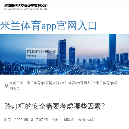
网站米兰体育app官网入口
米兰体育app官网入口
公司简介
米兰体育app官网入口
产品展示
成功案例
厂区展示
当前位置：
>
>
米兰体育app官网入口
米兰体育app官网入口
米兰体育app官
网入口
米兰体育app官网入口-米兰（中国）
路灯杆的安全需要考虑哪些因素?
时间：2022-05-13 17:07:25
点击：1853 次
来源：本站