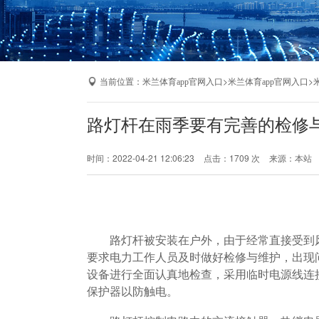
当前位置：
>
>
米兰体育app官网入口
米兰体育app官网入口
路灯杆在雨季要有完善的检修
时间：2022-04-21 12:06:23
点击：1709 次
来源：本站
路灯杆被安装在户外，由于经常直接受到
要求电力工作人员及时做好检修与维护，出现
设备进行全面认真地检查，采用临时电源线连
保护器以防触电。