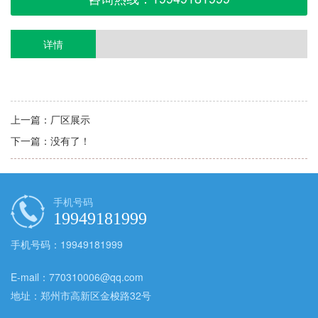
详情
上一篇：
厂区展示
下一篇：
没有了！
手机号码
19949181999
手机号码：19949181999
E-mail：770310006@qq.com
地址：郑州市高新区金梭路32号