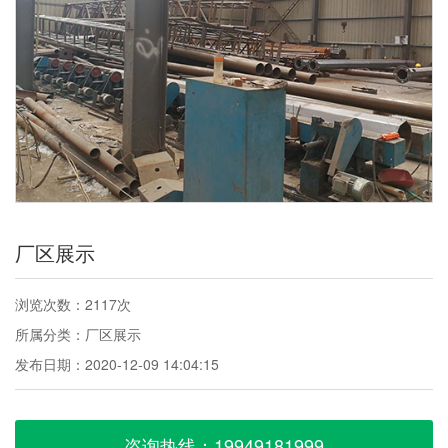
厂区展示
浏览次数：2117次
所属分类：厂区展示
发布日期：2020-12-09 14:04:15
咨询热线：19949181999