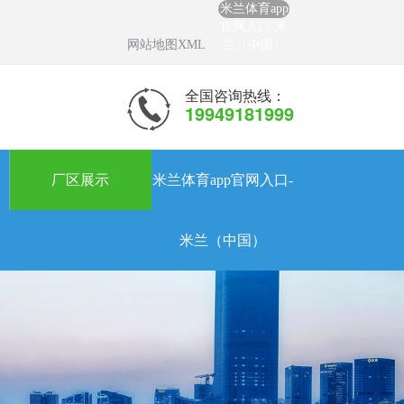
米兰体育app
官网入口-米
网站地图XML
兰（中国）
全国咨询热线：
19949181999
厂区展示
米兰体育app官网入口-
米兰（中国）