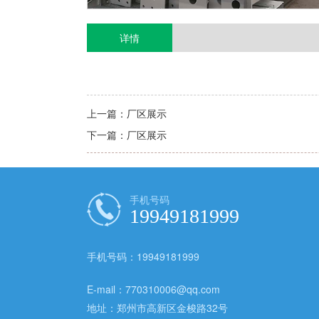
详情
上一篇：
厂区展示
下一篇：
厂区展示
手机号码
19949181999
手机号码：19949181999
E-mail：770310006@qq.com
地址：郑州市高新区金梭路32号