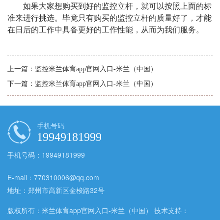
如果大家想购买到好的监控立杆，就可以按照上面的标
准来进行挑选。毕竟只有购买的监控立杆的质量好了，才能
在日后的工作中具备更好的工作性能，从而为我们服务。
上一篇：
监控米兰体育app官网入口-米兰（中国）
下一篇：
监控米兰体育app官网入口-米兰（中国）
手机号码
19949181999
手机号码：19949181999
E-mail：770310006@qq.com
地址：郑州市高新区金梭路32号
版权所有：米兰体育app官网入口-米兰（中国） 技术支持：