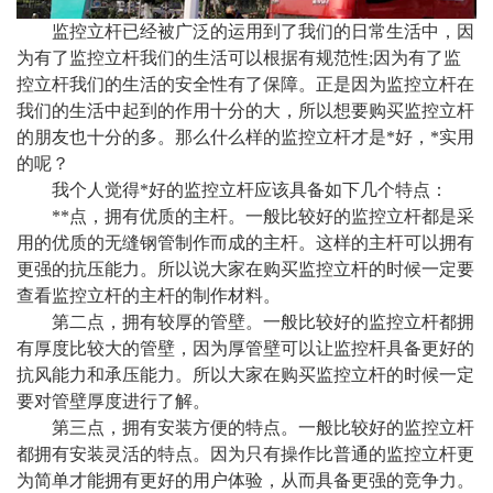
监控立杆已经被广泛的运用到了我们的日常生活中，因
为有了监控立杆我们的生活可以根据有规范性;因为有了监
控立杆我们的生活的安全性有了保障。正是因为监控立杆在
我们的生活中起到的作用十分的大，所以想要购买监控立杆
的朋友也十分的多。那么什么样的监控立杆才是*好，*实用
的呢？
我个人觉得*好的监控立杆应该具备如下几个特点：
**点，拥有优质的主杆。一般比较好的监控立杆都是采
用的优质的无缝钢管制作而成的主杆。这样的主杆可以拥有
更强的抗压能力。所以说大家在购买监控立杆的时候一定要
查看监控立杆的主杆的制作材料。
第二点，拥有较厚的管壁。一般比较好的监控立杆都拥
有厚度比较大的管壁，因为厚管壁可以让监控杆具备更好的
抗风能力和承压能力。所以大家在购买监控立杆的时候一定
要对管壁厚度进行了解。
第三点，拥有安装方便的特点。一般比较好的监控立杆
都拥有安装灵活的特点。因为只有操作比普通的监控立杆更
为简单才能拥有更好的用户体验，从而具备更强的竞争力。