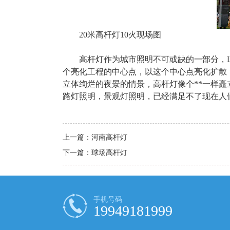
20
米高杆灯10火现场图
高杆灯作为城市照明不可或缺的一部分，
个亮化工程的中心点，以这个中心点亮化扩散
立体绚烂的夜景的情景，高杆灯像个**一样
路灯照明，景观灯照明，已经满足不了现在人
上一篇：
河南高杆灯
下一篇：
球场高杆灯
手机号码
19949181999