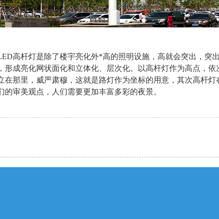
LED高杆灯是除了楼宇亮化外*高的照明设施，高就会突出，突
，形成亮化网状面化和立体化、层次化。以高杆灯作为高点，依
矗立在那里，威严肃穆，这就是路灯作为坐标的用意，其次高杆灯
们的审美观点，人们需要更加丰富多彩的夜景。