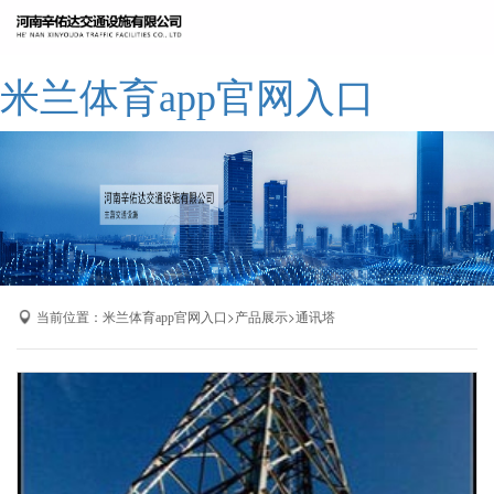
网站米兰体育app官网入口
米兰体育app官网入口
公司简介
米兰体育app官网入口
产品展示
成功案例
厂区展示
当前位置：
>
>
米兰体育app官网入口
产品展示
通讯塔
米兰体育app官网入口-米兰（中国）