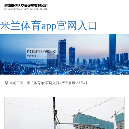
网站米兰体育app官网入口
米兰体育app官网入口
公司简介
米兰体育app官网入口
产品展示
成功案例
厂区展示
当前位置：
>
>
米兰体育app官网入口
产品展示
信号杆
米兰体育app官网入口-米兰（中国）