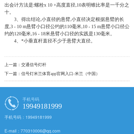
出会计方法是:螺栓x 10 +高度直径,10表明锥比率是一千分之
十。
3
、得出结论,小直径的悬臂,小直径决定根据悬臂的长
度,3 - 10 m悬臂小口径公约的110毫米,10 - 15 m悬臂小口径公
约的120毫米,16 - 18米悬臂小口径的实践是130毫米。
4
、*小垂直杆直径不少于悬臂大直径。
上一篇：
交通信号灯杆
下一篇：
信号灯米兰体育app官网入口-米兰（中国）
手机号码
19949181999
手机号码：19949181999
E-mail：770310006@qq.com