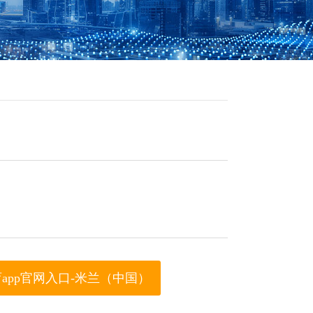
app官网入口-米兰（中国）