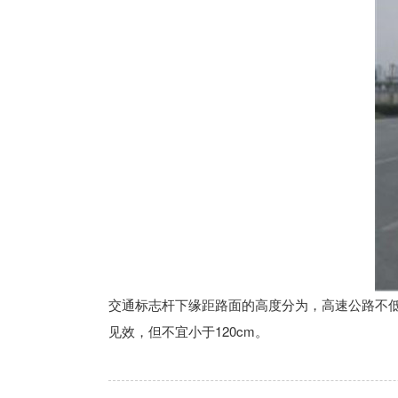
交通标志杆下缘距路面的高度分为，高速公路不低于
见效，但不宜小于120cm。