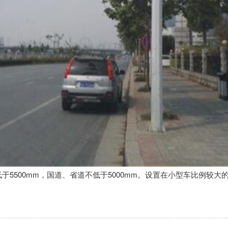
5500mm，国道、省道不低于5000mm。设置在小型车比例较