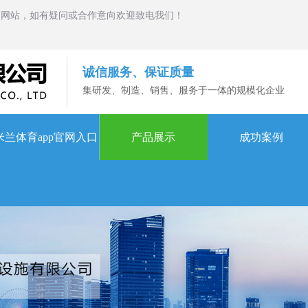
） 网站，如有疑问或合作意向欢迎致电我们！
诚信服务、保证质量
集研发、制造、销售、服务于一体的规模化企业
米兰体育app官网入口
产品展示
成功案例