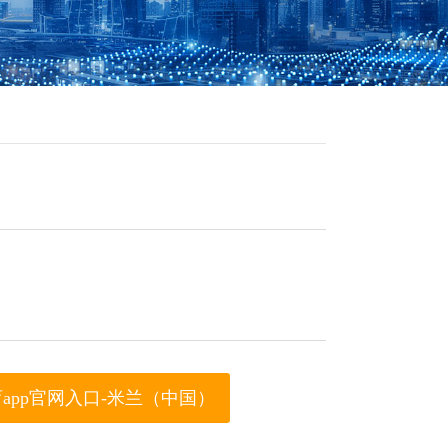
app官网入口-米兰（中国）