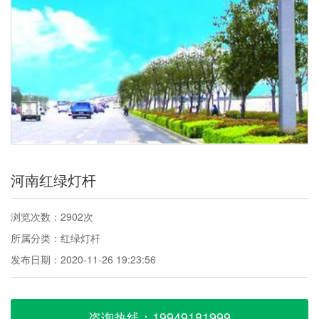
河南红绿灯杆
浏览次数：2902次
所属分类：红绿灯杆
发布日期：2020-11-26 19:23:56
咨询热线：19949181999