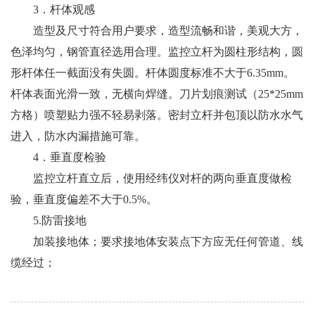
3
．杆体观感
造型及尺寸符合用户要求，造型流畅和谐，美观大方，
色泽均匀，钢管直径选用合理。监控立杆为圆柱形结构，圆
形杆体任一截面没有失圆。杆体圆度标准不大于6.35mm。
杆体表面光滑一致，无横向焊缝。刀片划痕测试（25*25mm
方格）喷塑贴力强不轻易剥落。密封立杆并包顶以防水水气
进入，防水内漏措施可靠。
4
．垂直度检验
监控立杆直立后，使用经纬仪对杆的两向垂直度做检
验，垂直度偏差不大于0.5%。
5.
防雷接地
加装接地体；要求接地体安装点下方应无任何管道、线
缆经过；