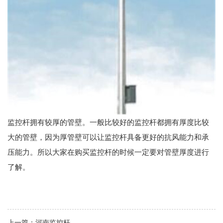
监控杆拥有较厚的管壁。一般比较好的监控杆都拥有厚度比较
大的管壁，因为厚管壁可以让监控杆具备更好的抗风能力和承
压能力。所以大家在购买监控杆的时候一定要对管壁厚度进行
了解。
上一篇：
河南监控杆