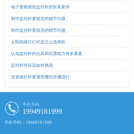
电子警察抓拍监控杆的安装要求
制作监控杆要留意的细节问题
制作监控杆要留意的细节问题
太阳能路灯灯杆是怎么选择的
认知监控杆的抗风和抗震能力有多重要
监控杆件应该如何挑选
安装路灯杆要遵照哪些步骤进行
手机号码
19949181999
手机号码：19949181999