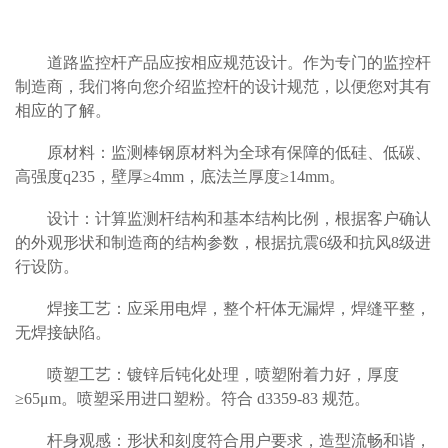
道路监控杆产品应按相应规范设计。作为专门的监控杆
制造商，我们将向您介绍监控杆的设计规范，以便您对其有
相应的了解。
原材料：监测棒钢原材料为全球有保障的低硅、低碳、
高强度q235，壁厚≥4mm，底法兰厚度≥14mm。
设计：计算监测杆结构和基本结构比例，根据客户确认
的外观形状和制造商的结构参数，根据抗震6级和抗风8级进
行设防。
焊接工艺：应采用电焊，整个杆体无漏焊，焊缝平整，
无焊接缺陷。
喷塑工艺：镀锌后钝化处理，喷塑附着力好，厚度
≥65μm。喷塑采用进口塑粉。符合 d3359-83 规范。
杆身观感：形状和刻度符合用户要求，造型流畅和谐，