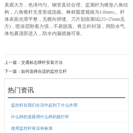
美观大方，色泽均匀。钢管直径合理。监测杆为锥形八角结
构，八角锥杆无变形或扭曲。棒材圆度规格为1.0mm≤。杆
体表面光滑平整，无横向焊缝。刀片划痕测试(25×25mm见
方)，喷涂层附着力强，不易脱落。将立杆封顶，用防水气
体包裹顶部进入，防水内漏措施可靠。
上一篇：
交通标志牌杆安装方法
下一篇：
如何选择合适的监控立杆
热门资讯
监控杆在我们生活中起到了什么作用
什么样的道路用什么样的路灯杆
使用监控杆有没有标准