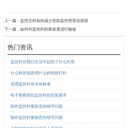
上一篇：
监控立杆如何减少安防监控受雷击损害
下一篇：
如何对监控杆的垂直度进行验收
热门资讯
监控杆在我们生活中起到了什么作用
什么样的道路用什么样的路灯杆
使用监控杆有没有标准
电子警察抓拍监控杆的安装要求
制作监控杆要留意的细节问题
制作监控杆要留意的细节问题