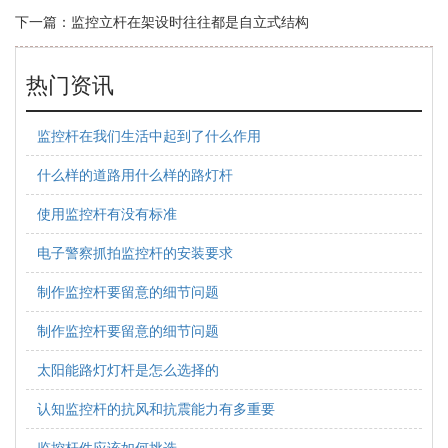
下一篇：
监控立杆在架设时往往都是自立式结构
热门资讯
监控杆在我们生活中起到了什么作用
什么样的道路用什么样的路灯杆
使用监控杆有没有标准
电子警察抓拍监控杆的安装要求
制作监控杆要留意的细节问题
制作监控杆要留意的细节问题
太阳能路灯灯杆是怎么选择的
认知监控杆的抗风和抗震能力有多重要