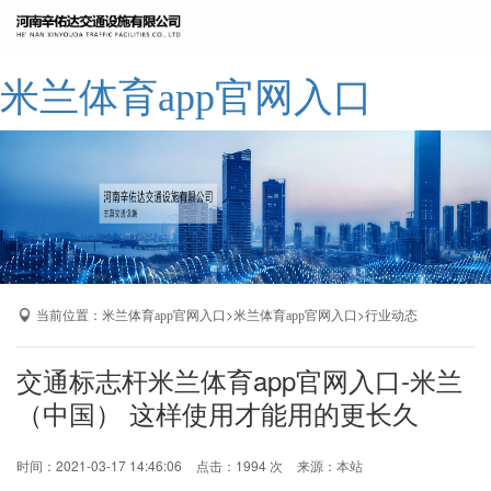
网站米兰体育app官网入口
米兰体育app官网入口
公司简介
米兰体育app官网入口
产品展示
成功案例
厂区展示
当前位置：
>
>
米兰体育app官网入口
米兰体育app官网入口
行业动态
米兰体育app官网入口-米兰（中国）
交通标志杆米兰体育app官网入口-米兰
（中国） 这样使用才能用的更长久
时间：2021-03-17 14:46:06
点击：1994 次
来源：本站