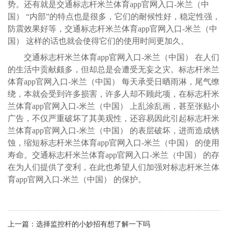
势。还有就是交通标志杆米兰体育app官网入口-米兰（中
国） “内部”的特点也是很多，它们的耐候性好，稳定性强，
防震效果好等，交通标志杆米兰体育app官网入口-米兰（中
国） 这样的话也就会使得它们的使用时间更加久。
交通标志杆米兰体育app官网入口-米兰（中国） 在人们
的生活中贡献颇多，但却总是会遭受无妄之灾。标志杆米兰
体育app官网入口-米兰（中国） 每天承受日晒雨淋，尾气缭
绕，本就会受到许多损害，许多人却不顾此项，在标志杆米
兰体育app官网入口-米兰（中国） 上乱涂乱画，甚至张贴小
广告，不仅严重破坏了其美观性，还容易因此引起标志杆米
兰体育app官网入口-米兰（中国） 的表层破坏，进而造成锈
蚀，缩短标志杆米兰体育app官网入口-米兰（中国） 的使用
寿命。交通标志杆米兰体育app官网入口-米兰（中国） 的存
在为人们提供了变利，在此也希望人们加强对标志杆米兰体
育app官网入口-米兰（中国） 的保护。
上一篇：
选择监控杆的小妙招有想了解一下吗