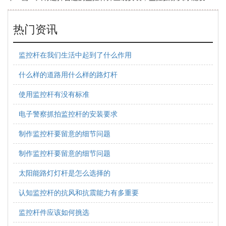
热门资讯
监控杆在我们生活中起到了什么作用
什么样的道路用什么样的路灯杆
使用监控杆有没有标准
电子警察抓拍监控杆的安装要求
制作监控杆要留意的细节问题
制作监控杆要留意的细节问题
太阳能路灯灯杆是怎么选择的
认知监控杆的抗风和抗震能力有多重要
监控杆件应该如何挑选