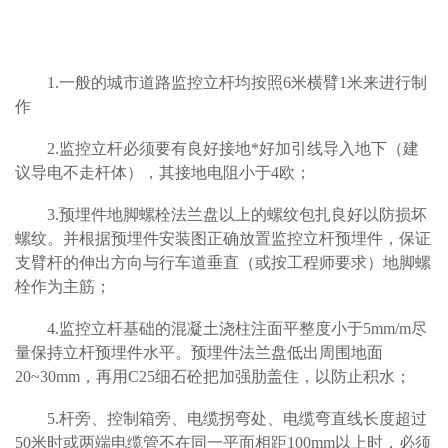
1.
一般的城市道路监控立杆均按照6米横臂1米来进行制
作
2.
监控立杆必须要有良好接地*好加引线导入地下（建
议导电不走杆体），其接地电阻小于4欧；
3.
预埋件地脚螺栓法兰盘以上的螺纹包扎良好以防损坏
螺纹。并根据预埋件安装图正确放置监控立杆预埋件，保证
支臂杆的伸出方向与行车道垂直（或按工程师要求）地脚螺
栓作为主筋；
4.
监控立杆基础的混凝土浇柱注面平整度小于5mm/m尽
量保持立杆预埋件水平。预埋件法兰盘低出周围地面
20~30mm，再用C25细石砼把加强肋盖住，以防止积水；
5.
杆旁、控制箱旁、电缆拐弯处、电缆弯直线长度超过
50米时或两端电缆管不在同一平面相距100mm以上时，必须