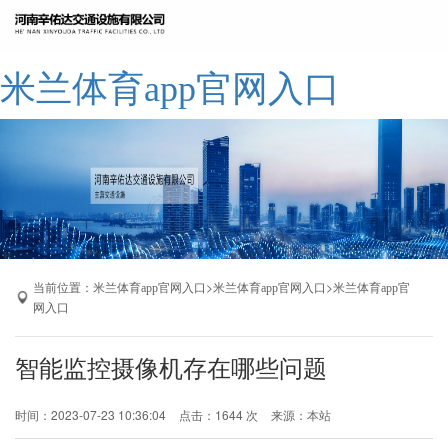
网站米兰体育app官网入口
米兰体育app官网入口
公司简介
米兰体育app官网入口
产品展示
成功案例
厂区展示
当前位置：
>
>
米兰体育app官网入口
米兰体育app官网入口
米兰体育app官
网入口
米兰体育app官网入口-米兰（中国）
智能监控摄像机存在哪些问题
时间：2023-07-23 10:36:04
点击：1644 次
来源：本站