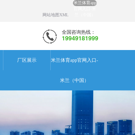
米兰体育app
官网入口-米
网站地图XML
兰（中国）
全国咨询热线：
19949181999
厂区展示
米兰体育app官网入口-
米兰（中国）