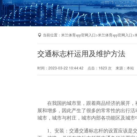
当前位置：
>
>
米兰体育app官网入口
米兰体育app官网入口
交通标志杆运用及维护方法
时间：2023-03-22 10:44:42
点击：1623 次
来源：本站
在我国的城市里，跟着商品经济的展开，
展和增多，因此产生了很多的常常性的出行活
城市，城市与村庄，城市内部各功能区及城市
1
、安装：交通交通标志杆的设置应该是