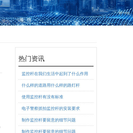
热门资讯
监控杆在我们生活中起到了什么作用
什么样的道路用什么样的路灯杆
使用监控杆有没有标准
电子警察抓拍监控杆的安装要求
制作监控杆要留意的细节问题
修
制作监控杆要留意的细节问题