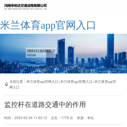
网站米兰体育app官网入口
米兰体育app官网入口
公司简介
米兰体育app官网入口
产品展示
成功案例
厂区展示
当前位置：
>
>
米兰体育app官网入口
米兰体育app官网入口
米兰体育app官
网入口
米兰体育app官网入口-米兰（中国）
监控杆在道路交通中的作用
时间：2022-02-24 11:40:12
点击：1776 次
来源：本站