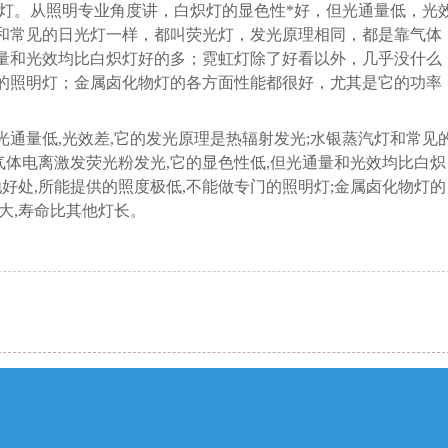
物灯。从照明专业角度讲，白炽灯的显色性*好，但光通量低，光
和常见的日光灯一样，都叫荧光灯，发光原理相同，都是靠气体
量和光效均比白炽灯好的多；霓虹灯除了好看以外，几乎没什么
的照明灯；金属卤化物灯的各方面性能都很好，尤其是它的功率
光通量低,光效差,它的发光原理是热辐射发光;水银蒸汽灯和常见
靠气体电离激发荧光粉发光,它的显色性低,但光通量和光效均比白炽
他好处,所能提供的照度极低,不能做专门的照明灯;金属卤化物灯的
大,寿命比其他灯长。