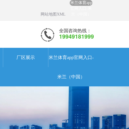
米兰体育app
官网入口-米
网站地图XML
兰（中国）
全国咨询热线：
19949181999
厂区展示
米兰体育app官网入口-
米兰（中国）