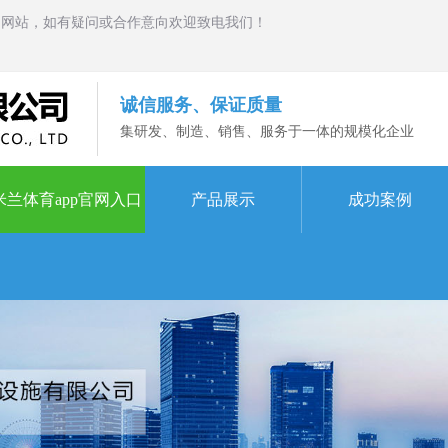
） 网站，如有疑问或合作意向欢迎致电我们！
诚信服务、保证质量
集研发、制造、销售、服务于一体的规模化企业
米兰体育app官网入口
产品展示
成功案例