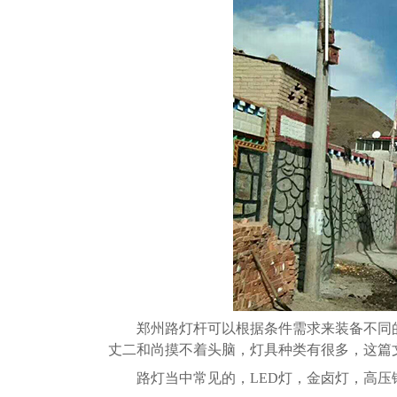
郑州路灯杆可以根据条件需求来装备不同
丈二和尚摸不着头脑，灯具种类有很多，这篇
路灯当中常见的，LED灯，金卤灯，高