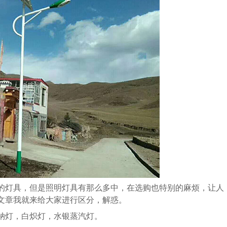
的灯具，但是照明灯具有那么多中，在选购也特别的麻烦，让人
文章我就来给大家进行区分，解惑。
压钠灯，白炽灯，水银蒸汽灯。