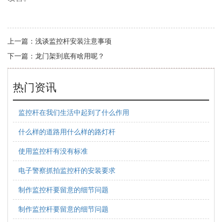
上一篇：
浅谈监控杆安装注意事项
下一篇：
龙门架到底有啥用呢？
热门资讯
监控杆在我们生活中起到了什么作用
什么样的道路用什么样的路灯杆
使用监控杆有没有标准
电子警察抓拍监控杆的安装要求
制作监控杆要留意的细节问题
制作监控杆要留意的细节问题