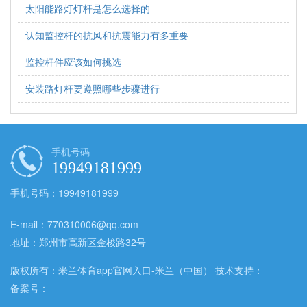
太阳能路灯灯杆是怎么选择的
认知监控杆的抗风和抗震能力有多重要
监控杆件应该如何挑选
安装路灯杆要遵照哪些步骤进行
手机号码
19949181999
手机号码：19949181999
E-mail：770310006@qq.com
地址：郑州市高新区金梭路32号
版权所有：米兰体育app官网入口-米兰（中国） 技术支持：
备案号：