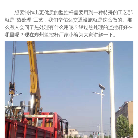
想要制作出更优质的监控杆需要用到一种特殊的工艺那
就是“热处理”工艺，我们辛佑达交通设施就是这么做的。那
么有人会问了热处理有什么用呢？经过热处理的监控杆好在
哪里呢？现在郑州监控杆厂家小编为大家讲解一下。