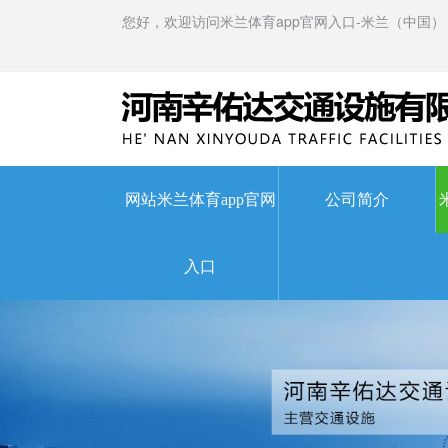
您好，欢迎访问米兰体育app官网入口-米兰（中国
网站米兰体育app官网
公司简介
米兰体育app官网入口
入口