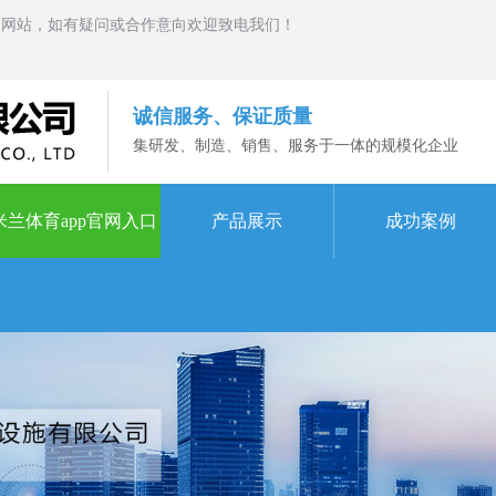
） 网站，如有疑问或合作意向欢迎致电我们！
诚信服务、保证质量
集研发、制造、销售、服务于一体的规模化企业
米兰体育app官网入口
产品展示
成功案例